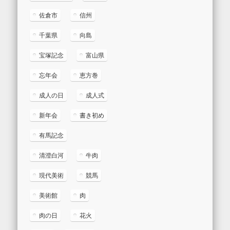
佐倉市
信州
千葉県
向島
宝塚記念
富山県
忘年会
恵方巻
成人の日
成人式
新年会
書き初め
有馬記念
清澄白河
牛肉
現代美術
競馬
美術館
肉
肉の日
花火