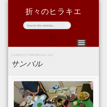
ヒラキエについて
問い合わせ
向島サ道部
ホーム
開通信
home
blog
contact
Sauna
about hirakie
折々のヒラキエ
CURRENTLY BROWSING TAG
サンバル