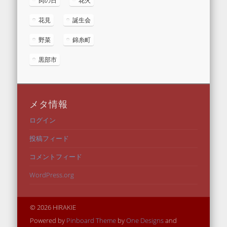
肉の日
花火
花見
誕生会
野菜
錦糸町
黒部市
メタ情報
ログイン
投稿フィード
コメントフィード
WordPress.org
© 2026 HIRAKIE
Powered by
Pinboard Theme
by
One Designs
and