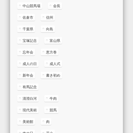
中山競馬場
会長
佐倉市
信州
千葉県
向島
宝塚記念
富山県
忘年会
恵方巻
成人の日
成人式
新年会
書き初め
有馬記念
清澄白河
牛肉
現代美術
競馬
美術館
肉