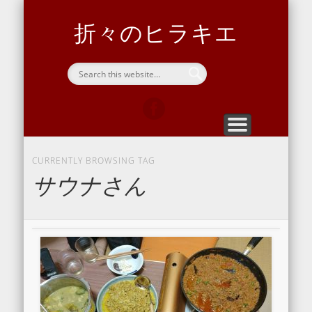
ヒラキエについて
問い合わせ
向島サ道部
ホーム
開通信
home
blog
contact
Sauna
about hirakie
折々のヒラキエ
CURRENTLY BROWSING TAG
サウナさん