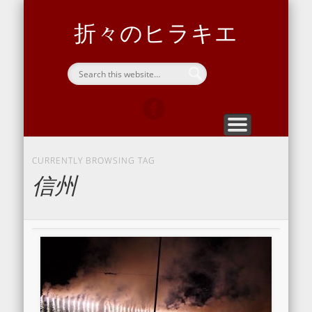
ヒラキエについて
問い合わせ
向島サ道部
ホーム
開通信
home
blog
contact
Sauna
about hirakie
折々のヒラキエ
CURRENTLY BROWSING TAG
信州