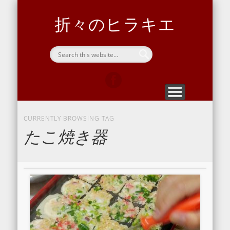
ヒラキエについて
問い合わせ
向島サ道部
ホーム
開通信
home
blog
contact
Sauna
about hirakie
折々のヒラキエ
CURRENTLY BROWSING TAG
たこ焼き器