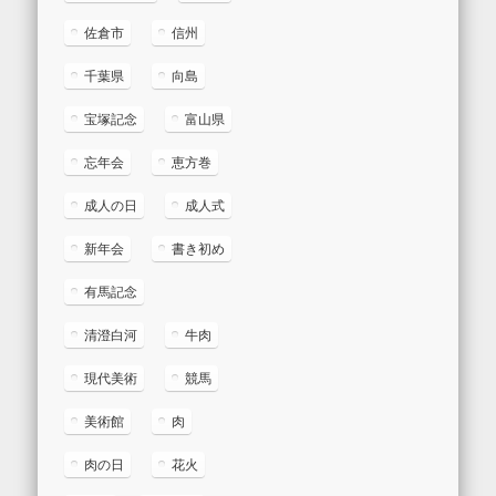
佐倉市
信州
千葉県
向島
宝塚記念
富山県
忘年会
恵方巻
成人の日
成人式
新年会
書き初め
有馬記念
清澄白河
牛肉
現代美術
競馬
美術館
肉
肉の日
花火